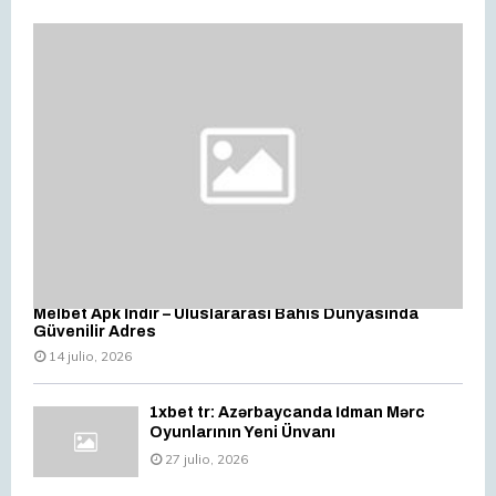
Melbet Apk İndir – Uluslararası Bahis Dünyasında
Güvenilir Adres
14 julio, 2026
1xbet tr: Azərbaycanda İdman Mərc
Oyunlarının Yeni Ünvanı
27 julio, 2026