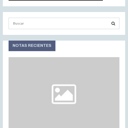
S
e
a
S
r
c
NOTAS RECIENTES
E
h
f
A
o
r
R
:
C
H