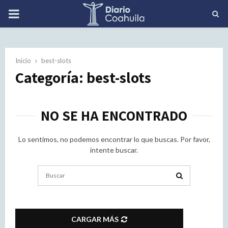
PRIMARY
MENU
Inicio
best-slots
Categoría: best-slots
NO SE HA ENCONTRADO
Lo sentimos, no podemos encontrar lo que buscas. Por favor,
intente buscar.
Search
for:
SEARCH
CARGAR MÁS