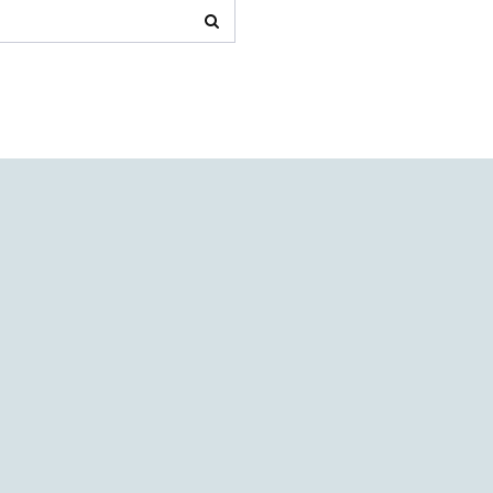
SEARCH