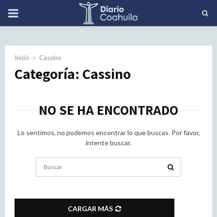
PRIMARY
MENU
Inicio
Cassino
Categoría: Cassino
NO SE HA ENCONTRADO
Lo sentimos, no podemos encontrar lo que buscas. Por favor,
intente buscar.
Search
for:
SEARCH
CARGAR MÁS