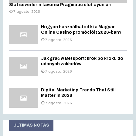
Slot severlerin favorisi Pragmatic slot oyunları
7 agosto, 2026
Hogyan használhatod ki a Magyar
Online Casino promócióit 2026-ban?
7 agosto, 2026
Jak grać w Betsport: krok po kroku do
udanych zakładów
7 agosto, 2026
Digital Marketing Trends That Still
Matter in 2026
7 agosto, 2026
ÚLTIMAS NOTAS