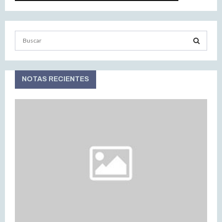
S
e
a
S
r
c
NOTAS RECIENTES
E
h
f
A
o
r
R
:
C
H