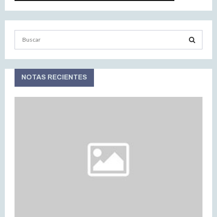
S
e
a
S
r
c
NOTAS RECIENTES
E
h
f
A
o
r
R
:
C
H