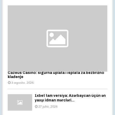
Cazeus Casino: sigurna uplata i isplata za bezbrižno
klađenje
3 agosto, 2026
1xbet tam versiya: Azərbaycan üçün ən
yaxşı idman mərcləri...
27 julio, 2026