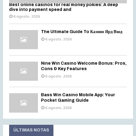
Best online casinos for real money pokies: A deep
dive into payment speed and
6 agosto, 2026
The Ultimate Guide To Казино Ярд Вход
6 agosto, 2026
Nine Win Casino Welcome Bonus: Pros,
Cons & Key Features
6 agosto, 2026
Bass Win Casino Mobile App: Your
Pocket Gaming Guide
6 agosto, 2026
ÚLTIMAS NOTAS