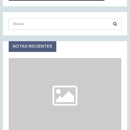
S
e
a
S
r
c
NOTAS RECIENTES
E
h
f
A
o
r
R
:
C
H