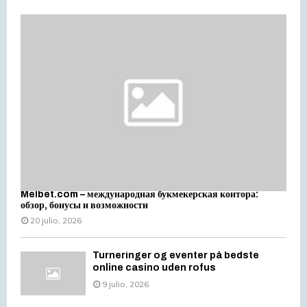
Melbet.com – международная букмекерская контора:
обзор, бонусы и возможности
20 julio, 2026
Turneringer og eventer på bedste
online casino uden rofus
9 julio, 2026