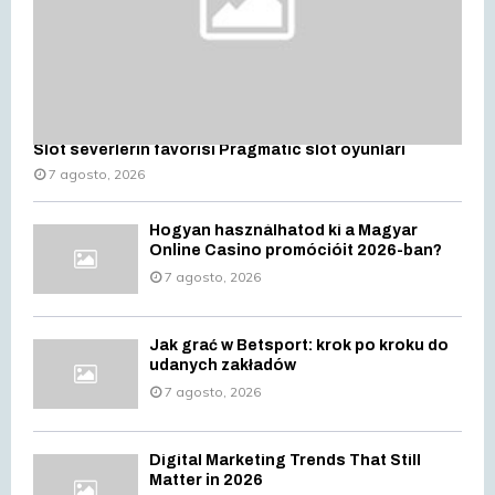
Slot severlerin favorisi Pragmatic slot oyunları
7 agosto, 2026
Hogyan használhatod ki a Magyar
Online Casino promócióit 2026-ban?
7 agosto, 2026
Jak grać w Betsport: krok po kroku do
udanych zakładów
7 agosto, 2026
Digital Marketing Trends That Still
Matter in 2026