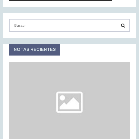
S
e
a
S
r
c
NOTAS RECIENTES
E
h
f
A
o
r
R
:
C
H