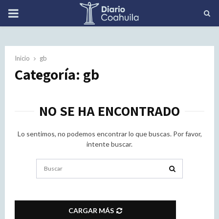
PRIMARY
MENU
Inicio
gb
Categoría: gb
NO SE HA ENCONTRADO
Lo sentimos, no podemos encontrar lo que buscas. Por favor,
intente buscar.
Search
for:
SEARCH
CARGAR MÁS