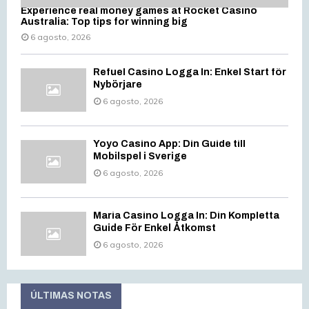
Experience real money games at Rocket Casino
Australia: Top tips for winning big
6 agosto, 2026
Refuel Casino Logga In: Enkel Start för
Nybörjare
6 agosto, 2026
Yoyo Casino App: Din Guide till
Mobilspel i Sverige
6 agosto, 2026
Maria Casino Logga In: Din Kompletta
Guide För Enkel Åtkomst
6 agosto, 2026
ÚLTIMAS NOTAS