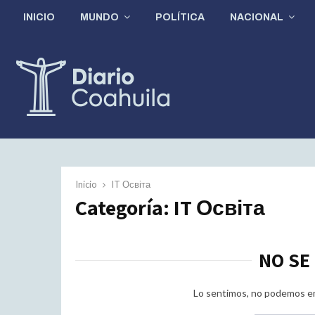
INICIO
MUNDO
POLÍTICA
NACIONAL
Inicio
IT Освіта
Categoría: IT Освіта
NO SE
Lo sentimos, no podemos enc