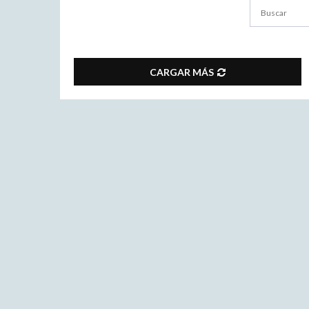
Search
for:
CARGAR MÁS