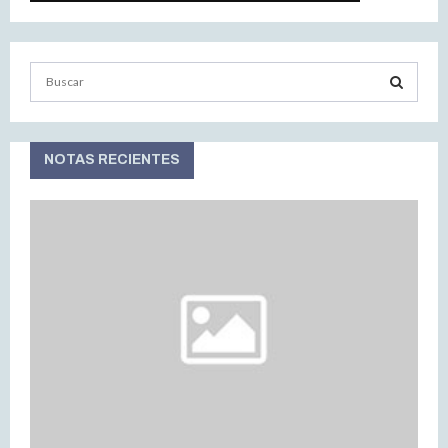
S
e
a
S
r
c
NOTAS RECIENTES
E
h
f
A
o
r
R
:
C
H