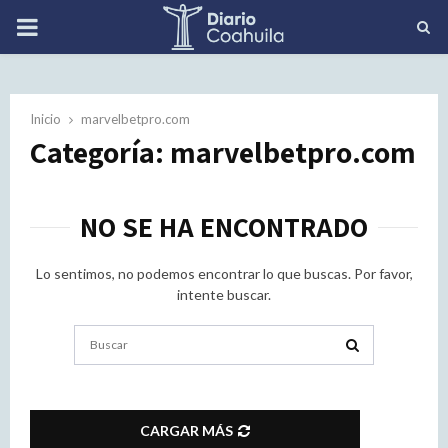
PRIMARY
MENU
Inicio
marvelbetpro.com
Categoría: marvelbetpro.com
NO SE HA ENCONTRADO
Lo sentimos, no podemos encontrar lo que buscas. Por favor,
intente buscar.
Search
for:
SEARCH
CARGAR MÁS