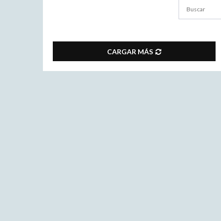
Search
for:
CARGAR MÁS