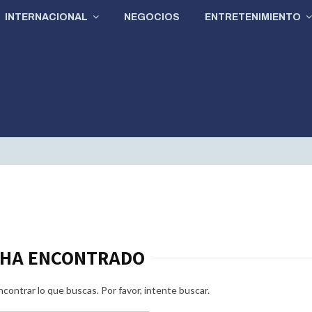
INTERNACIONAL
NEGOCIOS
ENTRETENIMIENTO
 HA ENCONTRADO
ontrar lo que buscas. Por favor, intente buscar.