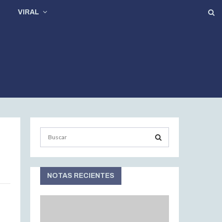
VIRAL
S
e
a
S
r
c
NOTAS RECIENTES
E
h
f
A
o
r
R