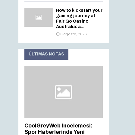
How to kickstart your
gaming journey at
Fair Go Casino
Australia: a...
6 agosto, 2026
ÚLTIMAS NOTAS
CoolGreyWeb İncelemesi:
Spor Haberlerinde Yeni