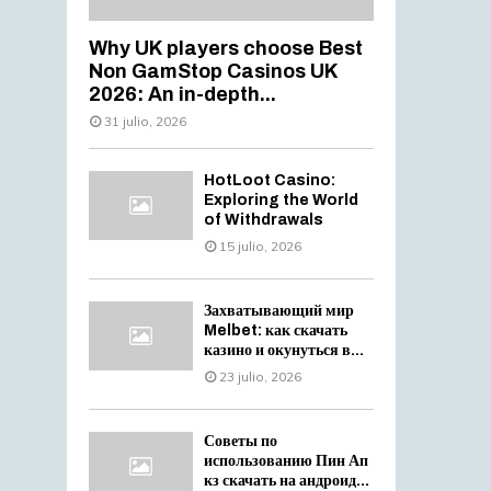
Why UK players choose Best
Non GamStop Casinos UK
2026: An in-depth...
31 julio, 2026
HotLoot Casino:
Exploring the World
of Withdrawals
15 julio, 2026
Захватывающий мир
Melbet: как скачать
казино и окунуться в...
23 julio, 2026
Советы по
использованию Пин Ап
кз скачать на андроид...