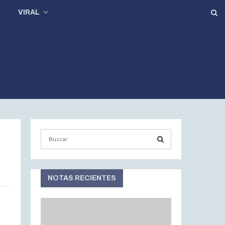
VIRAL
S
e
a
S
r
c
NOTAS RECIENTES
E
h
f
A
o
r
R