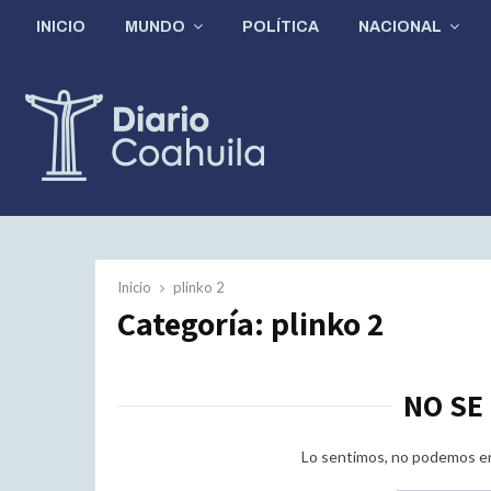
INICIO
MUNDO
POLÍTICA
NACIONAL
Inicio
plinko 2
Categoría: plinko 2
NO SE
Lo sentimos, no podemos enc