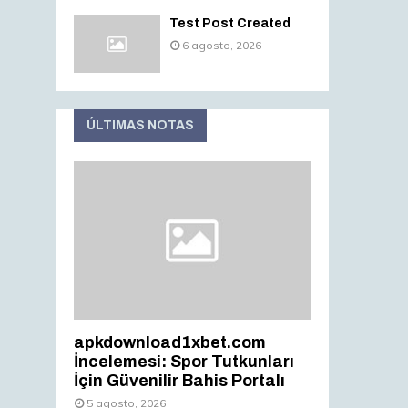
Test Post Created
6 agosto, 2026
ÚLTIMAS NOTAS
apkdownload1xbet.com
İncelemesi: Spor Tutkunları
İçin Güvenilir Bahis Portalı
5 agosto, 2026