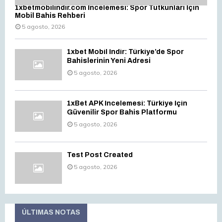
1xbetmobilindir.com İncelemesi: Spor Tutkunları İçin
Mobil Bahis Rehberi
5 agosto, 2026
1xbet Mobil İndir: Türkiye’de Spor
Bahislerinin Yeni Adresi
5 agosto, 2026
1xBet APK İncelemesi: Türkiye İçin
Güvenilir Spor Bahis Platformu
5 agosto, 2026
Test Post Created
5 agosto, 2026
ÚLTIMAS NOTAS