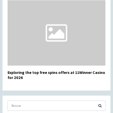
Exploring the top free spins offers at 11Winner Casino
for 2026
S
e