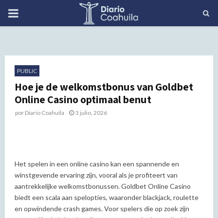
PRIMARY
MENU
PUBLIC
Hoe je de welkomstbonus van Goldbet
Online Casino optimaal benut
por
Diario Coahuila
3 julio, 2026
Het spelen in een online casino kan een spannende en
winstgevende ervaring zijn, vooral als je profiteert van
aantrekkelijke welkomstbonussen. Goldbet Online Casino
biedt een scala aan spelopties, waaronder blackjack, roulette
en opwindende crash games. Voor spelers die op zoek zijn