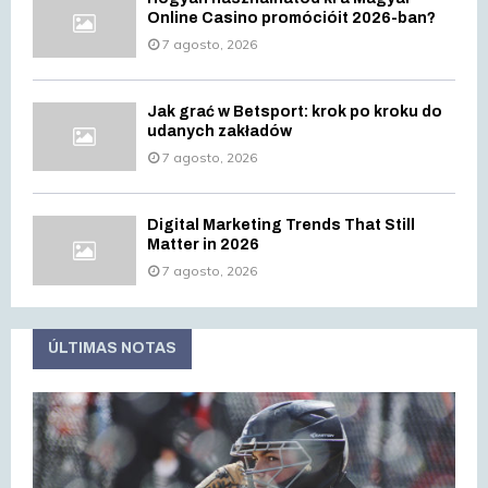
Online Casino promócióit 2026-ban?
7 agosto, 2026
Jak grać w Betsport: krok po kroku do
udanych zakładów
7 agosto, 2026
Digital Marketing Trends That Still
Matter in 2026
7 agosto, 2026
ÚLTIMAS NOTAS