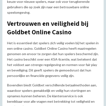
keuze voor nieuwe spelers, maar ook voor terugkerende
gebruikers die op zoek zijn naar een betrouwbare online
speelomgeving.
Vertrouwen en veiligheid bij
Goldbet Online Casino
Het is essentieel dat spelers zich veilig voelen bij het spelen in
een online casino. Goldbet Online Casino heeft maatregelen
genomen om ervoor te zorgen dat hun spelers beschermd zijn.
Het casino beschikt over een KSA-licentie, wat betekent dat
het voldoet aan strenge regelgeving en normen voor fair play
en beveiliging. Dit geeft spelers de gemoedsrust dat hun
persoonlijke en financiële gegevens veilig zijn.
Bovendien biedt Goldbet verschillende betaalmethoden aan,
waardoor spelers gemakkelijk en veilig hun stortingen en
opnames kunnen beheren. De klantenservice is ook
bereikbaar voor alle vragen met betrekking tot veiligheid en