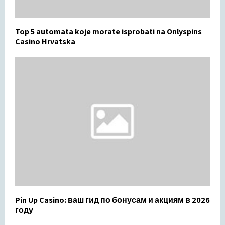
Top 5 automata koje morate isprobati na Onlyspins
Casino Hrvatska
Pin Up Casino: ваш гид по бонусам и акциям в 2026
году