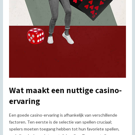
Wat maakt een nuttige casino-
ervaring
Een goede casino-ervaring is afhankelijk van verschillende
factoren. Ten eerste is de selectie van spellen cruciaal;
spelers moeten toegang hebben tot hun favoriete spellen,