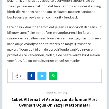
belangrijk om je opties goed te overwegen. Spelers die op
zoek zijn naar een platform dat hen de tools en ondersteuning
biedt die ze nodig hebben om te slagen, moeten aandacht
besteden aan reviews en community feedback.
Uiteindelijk draait het erom dat je een casino vindt dat aansluit
bij jouw specifieke behoeften en voorkeuren. Het juiste
casino kan niet alleen een bron van vermaak zijn, maar ook een
kans om je vaardigheden te testen en mogelijk winst te
maken. Neem de tijd om de verschillende aanbiedingen en
promoties te verkennen, zodat je de beste keuze kunt maken
voor jouw jou op een plezierige en veilige manier.
0
NOTA ANTERIOR
1xbet Alternativi Azərbaycanda İdman Mərc
Oyunları Üçün Ən Yaxşı Platformalar