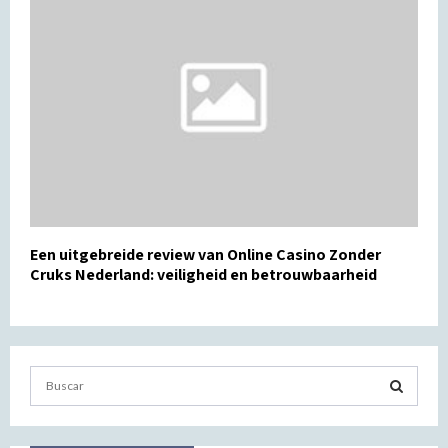
Een uitgebreide review van Online Casino Zonder
Cruks Nederland: veiligheid en betrouwbaarheid
S
e
a
S
r