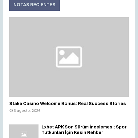
c
NOTAS RECIENTES
E
h
f
A
o
r
R
:
C
H
Stake Casino Welcome Bonus: Real Success Stories
6 agosto, 2026
1xbet APK Son Sürüm İncelemesi: Spor
Tutkunları İçin Kesin Rehber