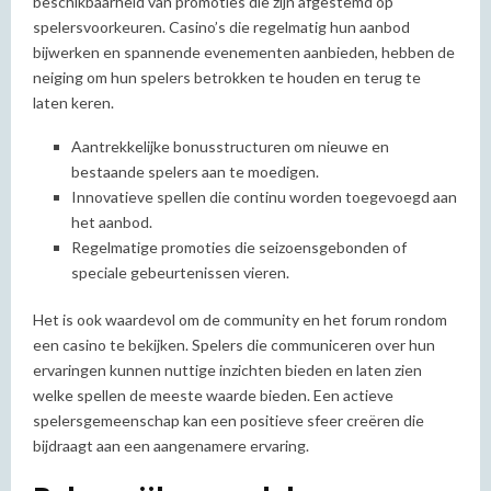
beschikbaarheid van promoties die zijn afgestemd op
spelersvoorkeuren. Casino’s die regelmatig hun aanbod
bijwerken en spannende evenementen aanbieden, hebben de
neiging om hun spelers betrokken te houden en terug te
laten keren.
Aantrekkelijke bonusstructuren om nieuwe en
bestaande spelers aan te moedigen.
Innovatieve spellen die continu worden toegevoegd aan
het aanbod.
Regelmatige promoties die seizoensgebonden of
speciale gebeurtenissen vieren.
Het is ook waardevol om de community en het forum rondom
een casino te bekijken. Spelers die communiceren over hun
ervaringen kunnen nuttige inzichten bieden en laten zien
welke spellen de meeste waarde bieden. Een actieve
spelersgemeenschap kan een positieve sfeer creëren die
bijdraagt aan een aangenamere ervaring.