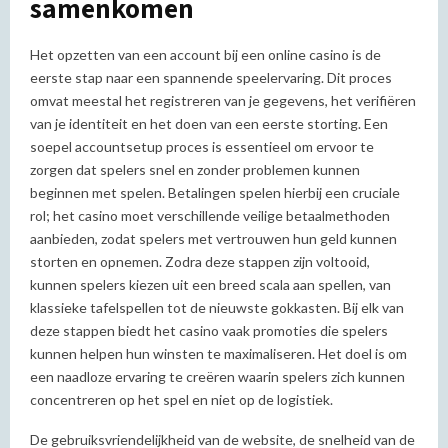
samenkomen
Het opzetten van een account bij een online casino is de
eerste stap naar een spannende speelervaring. Dit proces
omvat meestal het registreren van je gegevens, het verifiëren
van je identiteit en het doen van een eerste storting. Een
soepel accountsetup proces is essentieel om ervoor te
zorgen dat spelers snel en zonder problemen kunnen
beginnen met spelen. Betalingen spelen hierbij een cruciale
rol; het casino moet verschillende veilige betaalmethoden
aanbieden, zodat spelers met vertrouwen hun geld kunnen
storten en opnemen. Zodra deze stappen zijn voltooid,
kunnen spelers kiezen uit een breed scala aan spellen, van
klassieke tafelspellen tot de nieuwste gokkasten. Bij elk van
deze stappen biedt het casino vaak promoties die spelers
kunnen helpen hun winsten te maximaliseren. Het doel is om
een naadloze ervaring te creëren waarin spelers zich kunnen
concentreren op het spel en niet op de logistiek.
De gebruiksvriendelijkheid van de website, de snelheid van de