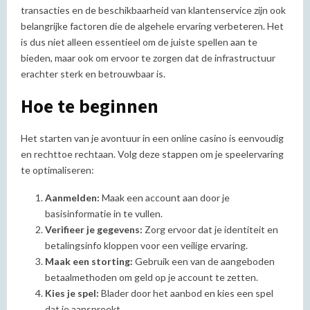
transacties en de beschikbaarheid van klantenservice zijn ook
belangrijke factoren die de algehele ervaring verbeteren. Het
is dus niet alleen essentieel om de juiste spellen aan te
bieden, maar ook om ervoor te zorgen dat de infrastructuur
erachter sterk en betrouwbaar is.
Hoe te beginnen
Het starten van je avontuur in een online casino is eenvoudig
en rechttoe rechtaan. Volg deze stappen om je speelervaring
te optimaliseren:
Aanmelden:
Maak een account aan door je
basisinformatie in te vullen.
Verifieer je gegevens:
Zorg ervoor dat je identiteit en
betalingsinfo kloppen voor een veilige ervaring.
Maak een storting:
Gebruik een van de aangeboden
betaalmethoden om geld op je account te zetten.
Kies je spel:
Blader door het aanbod en kies een spel
dat je aanspreekt.