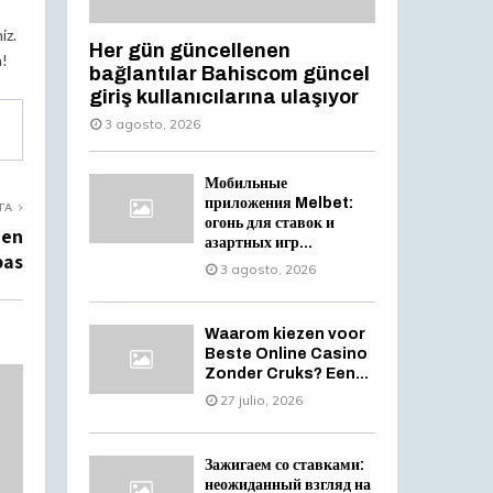
iz.
Her gün güncellenen
n!
bağlantılar Bahiscom güncel
giriş kullanıcılarına ulaşıyor
3 agosto, 2026
Мобильные
приложения Melbet:
TA
огонь для ставок и
nen
азартных игр...
pas
3 agosto, 2026
Waarom kiezen voor
Beste Online Casino
Zonder Cruks? Een...
27 julio, 2026
Зажигаем со ставками:
неожиданный взгляд на