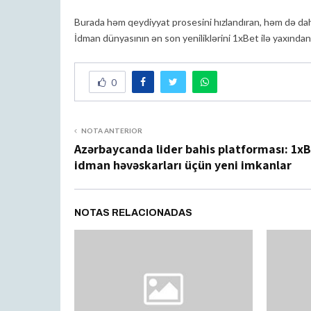
Burada həm qeydiyyat prosesini hızlandıran, həm də da
İdman dünyasının ən son yeniliklərini 1xBet ilə yaxında
0
NOTA ANTERIOR
Azərbaycanda lider bahis platforması: 1xB
idman həvəskarları üçün yeni imkanlar
NOTAS RELACIONADAS