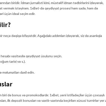
dan biridir. İdman jurnalisti kimi, müxtəlif idman tədbirlərini izləyərək,
umat vermək istəyirəm. 1xBet-də qeydiyyat prosesi həm sadə, həm də
ri üçün ideal seçim edir.
lir?
neçə dəqiqə kifayətdir. Aşağıdakı addımları izləyərək, siz də asanlıqla
 hesabı vasitəsilə qeydiyyat üsulunu seçin.
oğum tarixi və s.).
məlumatları daxil edin.
slar
biri də bonus və promokodlardır. 1xBet, yeni istifadəçilər üçün çoxsaylı
rı, ilk depozit bonusları və vaxtlı-vaxtında keçirilən xüsusi turnirlər yer al