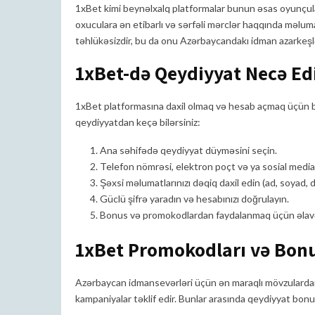
1xBet kimi beynəlxalq platformalar bunun əsas oyunçuların
oxuculara ən etibarlı və sərfəli mərclər haqqında məl
təhlükəsizdir, bu da onu Azərbaycandakı idman azarkeşlə
1xBet-də Qeydiyyat Necə Edi
1xBet platformasına daxil olmaq və hesab açmaq üçün bir 
qeydiyyatdan keçə bilərsiniz:
Ana səhifədə qeydiyyat düyməsini seçin.
Telefon nömrəsi, elektron poçt və ya sosial media
Şəxsi məlumatlarınızı dəqiq daxil edin (ad, soyad, d
Güclü şifrə yaradın və hesabınızı doğrulayın.
Bonus və promokodlardan faydalanmaq üçün əlavə 
1xBet Promokodları və Bonu
Azərbaycan idmansevərləri üçün ən maraqlı mövzulardan 
kampaniyalar təklif edir. Bunlar arasında qeydiyyat bonusla