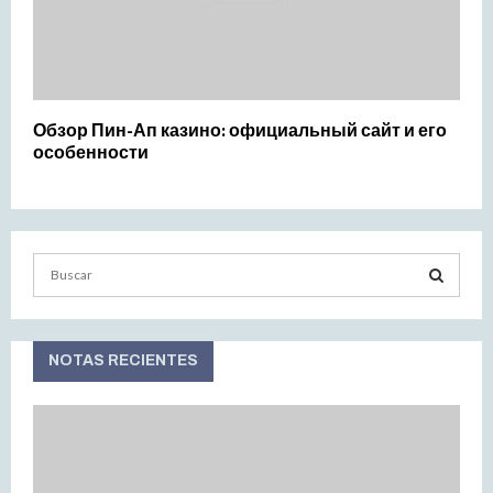
Обзор Пин-Ап казино: официальный сайт и его
особенности
S
e
a
S
r
c
NOTAS RECIENTES
E
h
f
A
o
r
R
: