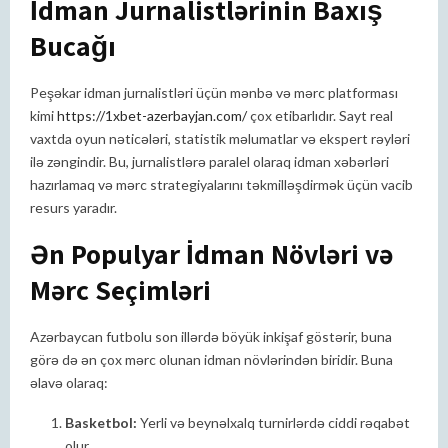
İdman Jurnalistlərinin Baxış
Bucağı
Peşəkar idman jurnalistləri üçün mənbə və mərc platforması
kimi
https://1xbet-azerbayjan.com/
çox etibarlıdır. Sayt real
vaxtda oyun nəticələri, statistik məlumatlar və ekspert rəyləri
ilə zəngindir. Bu, jurnalistlərə paralel olaraq idman xəbərləri
hazırlamaq və mərc strategiyalarını təkmilləşdirmək üçün vacib
resurs yaradır.
Ən Populyar İdman Növləri və
Mərc Seçimləri
Azərbaycan futbolu son illərdə böyük inkişaf göstərir, buna
görə də ən çox mərc olunan idman növlərindən biridir. Buna
əlavə olaraq:
Basketbol:
Yerli və beynəlxalq turnirlərdə ciddi rəqabət
olur.