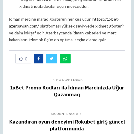
xidməti istifadəçilər üçün mövcuddur.
İdman mərcinə maraq göstərən hər kəs üçün
https://1xbet-
azerbayjan.com/
platforması yüksək səviyyədə xidmət göstərir
və daim inkişaf edir. Azərbaycanda idman xəbərləri və mərc
imkanlarını izləmək üçün ən optimal seçim olaraq qalır.
0
NOTA ANTERIOR
1xBet Promo Kodları ilə İdman Mərcinizdə Uğur
Qazanmaq
SIGUIENTE NOTA
Kazandıran oyun deneyimi Rokubet giriş güncel
platformunda