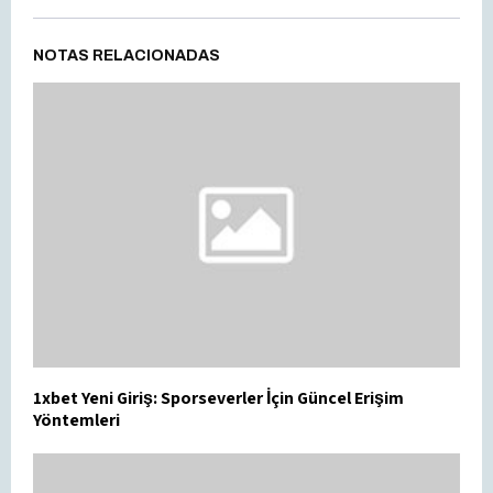
NOTAS RELACIONADAS
1xbet Yeni Giriş: Sporseverler İçin Güncel Erişim
Yöntemleri