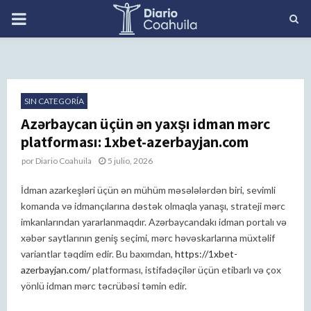
PRIMARY
MENU
SIN CATEGORÍA
Azərbaycan üçün ən yaxşı idman mərc
platforması: 1xbet-azerbayjan.com
por
Diario Coahuila
5 julio, 2026
İdman azarkeşləri üçün ən mühüm məsələlərdən biri, sevimli
komanda və idmançılarına dəstək olmaqla yanaşı, strateji mərc
imkanlarından yararlanmaqdır. Azərbaycandakı idman portalı və
xəbər saytlarının geniş seçimi, mərc həvəskarlarına müxtəlif
variantlar təqdim edir. Bu baxımdan,
https://1xbet-
azerbayjan.com/
platforması, istifadəçilər üçün etibarlı və çox
yönlü idman mərc təcrübəsi təmin edir.