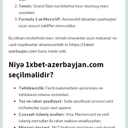
Tennis:
Grand Slam turnirlərinə həsr olunmuş mərc
seçimləri.
Formula 1 və MotoGP:
Avtomobil idmanları azarkeşləri
üçün xüsusi təkliflər mövcuddur.
Bu idman növlərində mərc etmək istəyənlər üçün məlumat və
canlı təqdimatlar əhəmiyyətlidir ki,
https://1xbet-
azerbayjan.com/
bunu təmin edir.
Niyə 1xbet-azerbayjan.com
seçilməlidir?
Təhlükəsizlik:
Fərdi məlumatların qorunması və
təhlükəsiz ödəmə sistemləri.
Tez və rahat qeydiyyat:
Sadə qeydiyyat prosesi yeni
istifadəçilər üçün vaxt qazanır.
Çoxsaylı ödəniş üsulları:
Visa, Mastercard və yerli
ödəniş metodları ilə rahat maliyyə əməliyyatları.
Müştəri dəstəyi:
24/7 fəaliyyət göstərən canlı dəstək