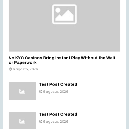
C
H
No KYC Casinos Bring Instant Play Without the Wait
or Paperwork
6 agosto, 2026
Test Post Created
6 agosto, 2026
Test Post Created
6 agosto, 2026