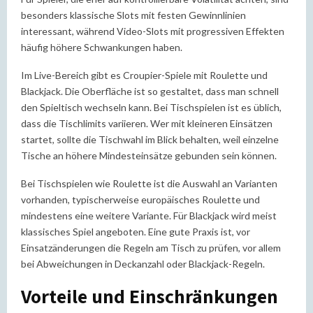
besonders klassische Slots mit festen Gewinnlinien
interessant, während Video-Slots mit progressiven Effekten
häufig höhere Schwankungen haben.
Im Live-Bereich gibt es Croupier-Spiele mit Roulette und
Blackjack. Die Oberfläche ist so gestaltet, dass man schnell
den Spieltisch wechseln kann. Bei Tischspielen ist es üblich,
dass die Tischlimits variieren. Wer mit kleineren Einsätzen
startet, sollte die Tischwahl im Blick behalten, weil einzelne
Tische an höhere Mindesteinsätze gebunden sein können.
Bei Tischspielen wie Roulette ist die Auswahl an Varianten
vorhanden, typischerweise europäisches Roulette und
mindestens eine weitere Variante. Für Blackjack wird meist
klassisches Spiel angeboten. Eine gute Praxis ist, vor
Einsatzänderungen die Regeln am Tisch zu prüfen, vor allem
bei Abweichungen in Deckanzahl oder Blackjack-Regeln.
Vorteile und Einschränkungen