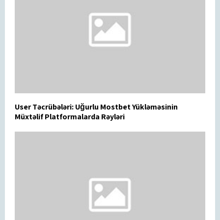
User Təcrübələri: Uğurlu Mostbet Yükləməsinin
Müxtəlif Platformalarda Rəyləri