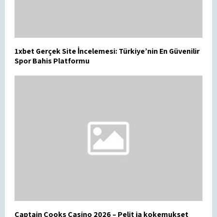
1xbet Gerçek Site İncelemesi: Türkiye’nin En Güvenilir
Spor Bahis Platformu
Captain Cooks Casino 2026 – Pelit ja kokemukset