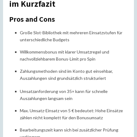
im Kurzfazit
Pros and Cons
Große Slot-Bibliothek mit mehreren Einsatzstufen für
unterschiedliche Budgets
Willkommensbonus mit klarer Umsatzregel und
nachvollziehbarem Bonus-Limit pro Spin
Zahlungsmethoden sind im Konto gut einsehbar,
Auszahlungen sind grundsätzlich strukturiert
Umsatzanforderung von 35× kann für schnelle
Auszahlungen langsam sein
Max. Umsatz-Einsatz von 5 € bedeutet: Hohe Einsätze
zählen nicht komplett für den Bonusumsatz
Bearbeitungszeit kann sich bei zusätzlicher Prüfung
verlängern