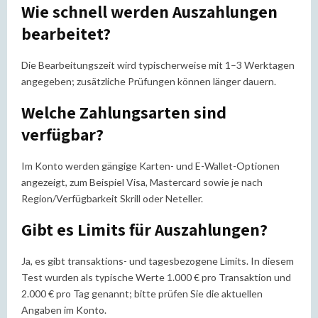
Wie schnell werden Auszahlungen
bearbeitet?
Die Bearbeitungszeit wird typischerweise mit 1–3 Werktagen
angegeben; zusätzliche Prüfungen können länger dauern.
Welche Zahlungsarten sind
verfügbar?
Im Konto werden gängige Karten- und E-Wallet-Optionen
angezeigt, zum Beispiel Visa, Mastercard sowie je nach
Region/Verfügbarkeit Skrill oder Neteller.
Gibt es Limits für Auszahlungen?
Ja, es gibt transaktions- und tagesbezogene Limits. In diesem
Test wurden als typische Werte 1.000 € pro Transaktion und
2.000 € pro Tag genannt; bitte prüfen Sie die aktuellen
Angaben im Konto.