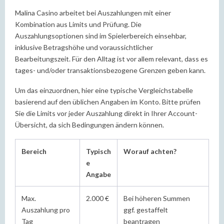
Malina Casino arbeitet bei Auszahlungen mit einer
Kombination aus Limits und Prüfung. Die
Auszahlungsoptionen sind im Spielerbereich einsehbar,
inklusive Betragshöhe und voraussichtlicher
Bearbeitungszeit. Für den Alltag ist vor allem relevant, dass es
tages- und/oder transaktionsbezogene Grenzen geben kann.
Um das einzuordnen, hier eine typische Vergleichstabelle
basierend auf den üblichen Angaben im Konto. Bitte prüfen
Sie die Limits vor jeder Auszahlung direkt in Ihrer Account-
Übersicht, da sich Bedingungen ändern können.
Bereich
Typisch
Worauf achten?
e
Angabe
Max.
2.000 €
Bei höheren Summen
Auszahlung pro
ggf. gestaffelt
Tag
beantragen