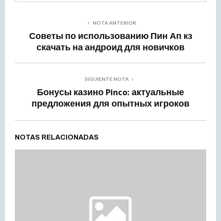
NOTA ANTERIOR
Советы по использованию Пин Ап кз
скачать на андроид для новичков
SIGUIENTE NOTA
Бонусы казино Pinco: актуальные
предложения для опытных игроков
NOTAS RELACIONADAS