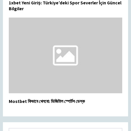
1xbet Yeni Giriş: Türkiye’deki Spor Severler İçin Güncel
Bilgiler
Mostbet কিভাবে খেলবো: ডিজিটাল স্পোর্টস ডেস্ক