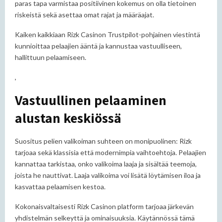
paras tapa varmistaa positiivinen kokemus on olla tietoinen
riskeistä sekä asettaa omat rajat ja määräajat.
Kaiken kaikkiaan Rizk Casinon Trustpilot-pohjainen viestintä
kunnioittaa pelaajien ääntä ja kannustaa vastuulliseen,
hallittuun pelaamiseen.
,
Vastuullinen pelaaminen
alustan keskiössä
Suositus pelien valikoiman suhteen on monipuolinen: Rizk
tarjoaa sekä klassisia että modernimpia vaihtoehtoja. Pelaajien
kannattaa tarkistaa, onko valikoima laaja ja sisältää teemoja,
joista he nauttivat. Laaja valikoima voi lisätä löytämisen iloa ja
kasvattaa pelaamisen kestoa.
Kokonaisvaltaisesti Rizk Casinon platform tarjoaa järkevän
yhdistelmän selkeyttä ja ominaisuuksia. Käytännössä tämä