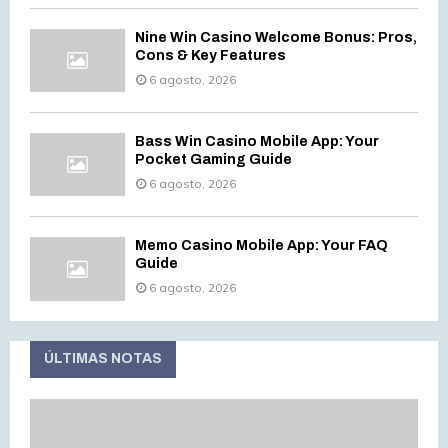
Nine Win Casino Welcome Bonus: Pros,
Cons & Key Features
6 agosto, 2026
Bass Win Casino Mobile App: Your
Pocket Gaming Guide
6 agosto, 2026
Memo Casino Mobile App: Your FAQ
Guide
6 agosto, 2026
ÚLTIMAS NOTAS