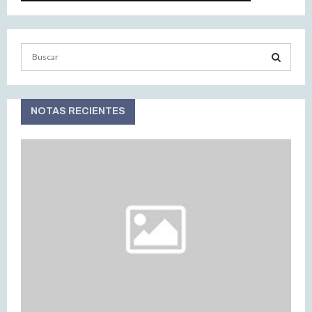
S
e
a
S
r
c
NOTAS RECIENTES
E
h
f
A
o
r
R
:
C
H