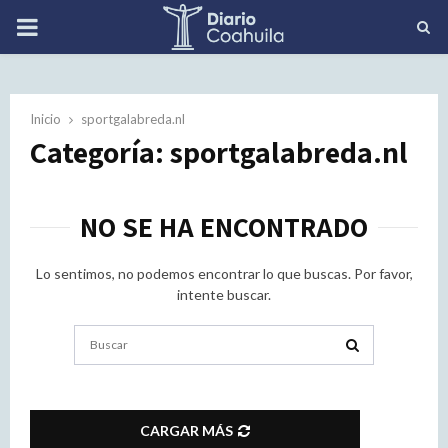
PRIMARY
MENU
Inicio
sportgalabreda.nl
Categoría: sportgalabreda.nl
NO SE HA ENCONTRADO
Lo sentimos, no podemos encontrar lo que buscas. Por favor,
intente buscar.
Search
for:
SEARCH
CARGAR MÁS