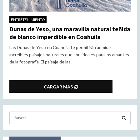
ENTRETENIMIENTO
Dunas de Yeso, una maravilla natural teñida
de blanco imperdible en Coahuila
Las Dunas de Yeso en Coahuila te permitirán admirar
increíbles paisajes naturales que son ideales para los amantes
de la fotografía. El paisaje de las...
CARGAR MÁS
S
e
a
S
r