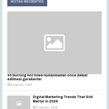
c
NOTAS RECIENTES
E
h
f
A
o
r
R
:
C
H
40 Burning Hot hilesi kullanmadan önce dikkat
edilmesi gerekenler
8 agosto, 2026
Digital Marketing Trends That Still
Matter in 2026
8 agosto, 2026