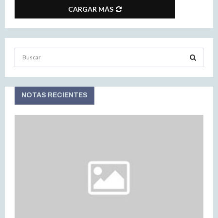
CARGAR MÁS
S
e
a
S
r
c
NOTAS RECIENTES
E
h
f
A
o
r
R
:
C
H