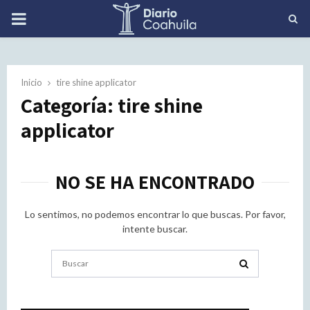
PRIMARY
MENU
Inicio
tire shine applicator
Categoría: tire shine
applicator
NO SE HA ENCONTRADO
Lo sentimos, no podemos encontrar lo que buscas. Por favor,
intente buscar.
Search
for:
SEARCH