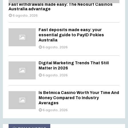
Fast withdrawals made easy: The Neosurf Casinos
Australia advantage
6 agosto, 2026
Fast deposits made easy: your
essential guide to PayID Pokies
Australia
6 agosto, 2026
Digital Marketing Trends That Still
Matter in 2026
6 agosto, 2026
Is Betmica Casino Worth Your Time And
Money Compared To Industry
Averages
6 agosto, 2026