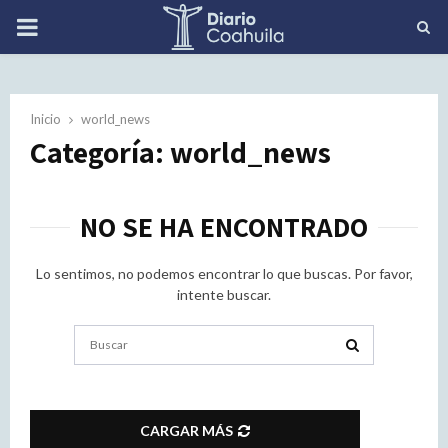
PRIMARY
MENU
Inicio
world_news
Categoría: world_news
NO SE HA ENCONTRADO
Lo sentimos, no podemos encontrar lo que buscas. Por favor,
intente buscar.
Search
for:
SEARCH
CARGAR MÁS