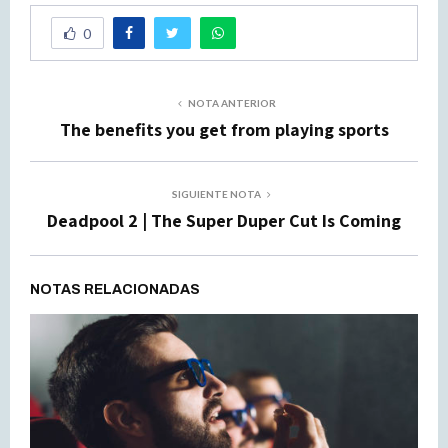
0
NOTA ANTERIOR
The benefits you get from playing sports
SIGUIENTE NOTA
Deadpool 2 | The Super Duper Cut Is Coming
NOTAS RELACIONADAS