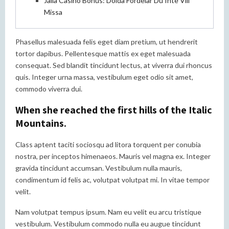
Jalla Casino Bonus: Dolda Fördelar Du Inte Vill
Missa
Phasellus malesuada felis eget diam pretium, ut hendrerit
tortor dapibus. Pellentesque mattis ex eget malesuada
consequat. Sed blandit tincidunt lectus, at viverra dui rhoncus
quis. Integer urna massa, vestibulum eget odio sit amet,
commodo viverra dui.
When she reached the first hills of the Italic
Mountains.
Class aptent taciti sociosqu ad litora torquent per conubia
nostra, per inceptos himenaeos. Mauris vel magna ex. Integer
gravida tincidunt accumsan. Vestibulum nulla mauris,
condimentum id felis ac, volutpat volutpat mi. In vitae tempor
velit.
Nam volutpat tempus ipsum. Nam eu velit eu arcu tristique
vestibulum. Vestibulum commodo nulla eu augue tincidunt