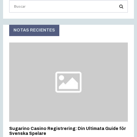
S
e
a
S
r
c
NOTAS RECIENTES
E
h
f
A
o
r
R
:
C
H
Sugarino Casino Registrering: Din Ultimata Guide för
Svenska Spelare