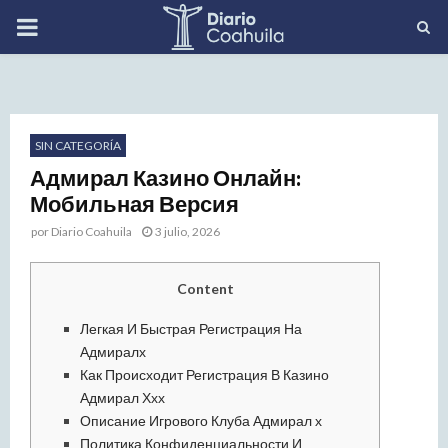
PRIMARY
MENU
SIN CATEGORÍA
Адмирал Казино Онлайн:
Мобильная Версия
por
Diario Coahuila
3 julio, 2026
Content
Легкая И Быстрая Регистрация На
Адмиралх
Как Происходит Регистрация В Казино
Адмирал Ххх
Описание Игрового Клуба Адмирал х
Политика Конфиденциальности И