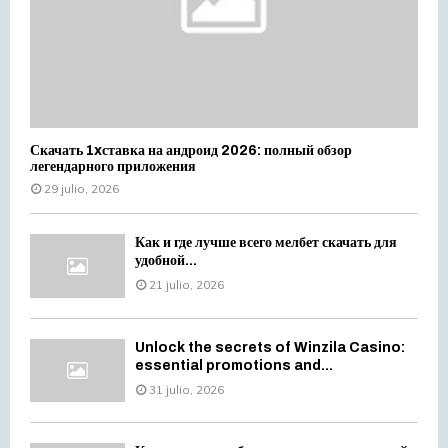
Скачать 1xставка на андроид 2026: полный обзор
легендарного приложения
29 julio, 2026
Как и где лучше всего мелбет скачать для
удобной...
21 julio, 2026
Unlock the secrets of Winzila Casino:
essential promotions and...
31 julio, 2026