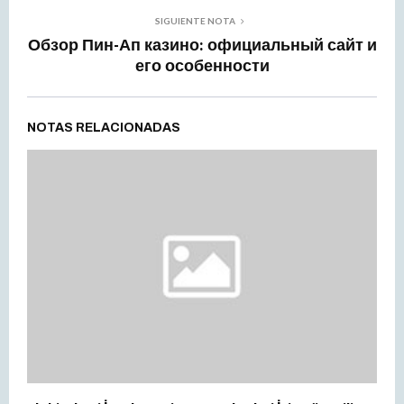
SIGUIENTE NOTA
Обзор Пин-Ап казино: официальный сайт и
его особенности
NOTAS RELACIONADAS