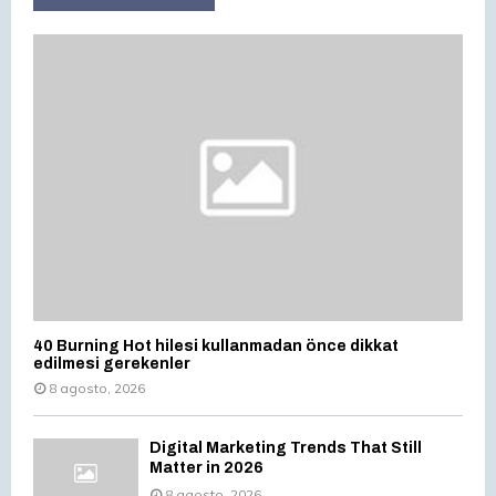
h
f
A
o
r
R
:
C
H
40 Burning Hot hilesi kullanmadan önce dikkat
edilmesi gerekenler
8 agosto, 2026
Digital Marketing Trends That Still
Matter in 2026
8 agosto, 2026