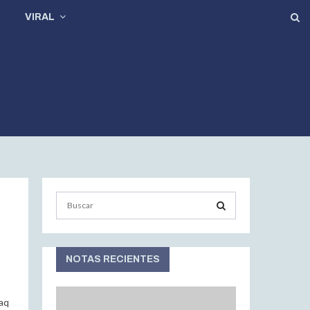
VIRAL
S
e
a
S
r
c
NOTAS RECIENTES
E
h
f
A
o
maq