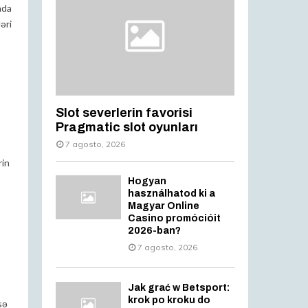
r
R
nda
:
əri
C
H
Slot severlerin favorisi
Pragmatic slot oyunları
7 agosto, 2026
rin
Hogyan
használhatod ki a
Magyar Online
Casino promócióit
2026-ban?
7 agosto, 2026
Jak grać w Betsport:
krok po kroku do
sə