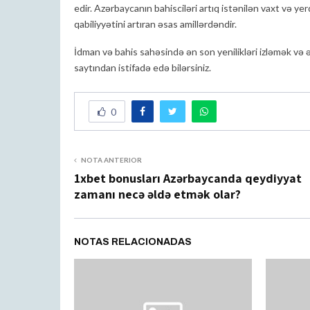
edir. Azərbaycanın bahisciləri artıq istənilən vaxt və y
qabiliyyətini artıran əsas amillərdəndir.
İdman və bahis sahəsində ən son yenilikləri izləmək və
saytından istifadə edə bilərsiniz.
0
NOTA ANTERIOR
1xbet bonusları Azərbaycanda qeydiyyat
zamanı necə əldə etmək olar?
NOTAS RELACIONADAS