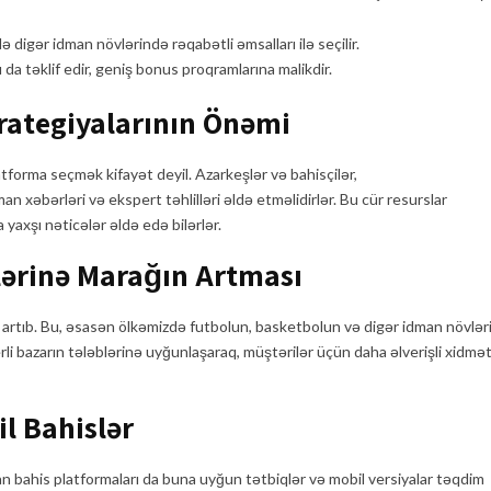
igər idman növlərində rəqabətli əmsalları ilə seçilir.
ı da təklif edir, geniş bonus proqramlarına malikdir.
rategiyalarının Önəmi
orma seçmək kifayət deyil. Azarkeşlər və bahisçilər,
 xəbərləri və ekspert təhlilləri əldə etməlidirlər. Bu cür resurslar
yaxşı nəticələr əldə edə bilərlər.
ərinə Marağın Artması
artıb. Bu, əsasən ölkəmizdə futbolun, basketbolun və digər idman növlər
 yerli bazarın tələblərinə uyğunlaşaraq, müştərilər üçün daha əlverişli xidmət
l Bahislər
an bahis platformaları da buna uyğun tətbiqlər və mobil versiyalar təqdim