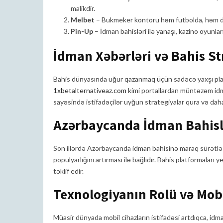
malikdir.
Melbet
– Bukmeker kontoru həm futbolda, həm də d
Pin-Up
– İdman bahisləri ilə yanaşı, kazino oyunlar
İdman Xəbərləri və Bahis St
Bahis dünyasında uğur qazanmaq üçün sadəcə yaxşı platf
1xbetalternativeaz.com
kimi portallardan müntəzəm idman
sayəsində istifadəçilər uyğun strategiyalar qura və daha 
Azərbaycanda İdman Bahisl
Son illərdə Azərbaycanda idman bahisinə maraq sürətlə 
populyarlığını artırması ilə bağlıdır. Bahis platformaları
təklif edir.
Texnologiyanın Rolü və Mobi
Müasir dünyada mobil cihazların istifadəsi artdıqca, idm