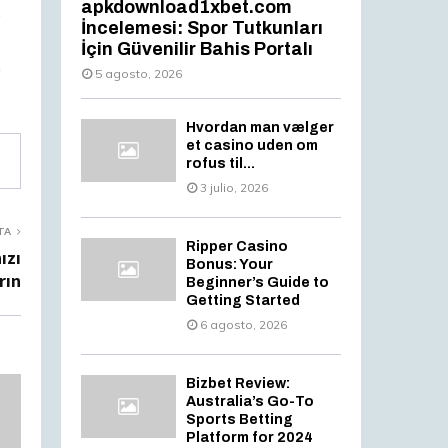
apkdownload1xbet.com
t
İncelemesi: Spor Tutkunları
İçin Güvenilir Bahis Portalı
5 agosto, 2026
Hvordan man vælger
et casino uden om
rofus til...
3 julio, 2026
TA
Ripper Casino
ızı
Bonus: Your
rın
Beginner’s Guide to
Getting Started
6 agosto, 2026
Bizbet Review:
Australia’s Go-To
Sports Betting
Platform for 2024