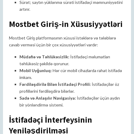
Sürət; saytın yüklənmə sürəti istifadəçi məmnuniyyətini
artırır.
Mostbet Giriş-in Xüsusiyyətləri
Mostbet Giriş platformasının xüsusi istəklərə və tələblərə
cavab verməsi üçün bir çox xüsusiyyətləri vardır:
Müdafiə və Təhlükəsizlik:
İstifadəçi məlumatları
təhlükəsiz şəkildə qorunur.
Mobil Uyğunluq:
Hər cür mobil cihazlarda rahat istifadə
imkanı.
Fərdiləşdirilə Bilən İstifadəçi Profili:
İstifadəçilər öz
profillərini fərdiləşdirə bilərlər.
Sadə və Anlaşılır Navigasiya:
İstifadəçilər üçün aydın
bir yönləndirmə sistemi.
İstifadəçi İnterfeysinin
Yeniləşdirilməsi