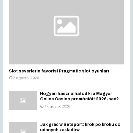
:
C
H
Slot severlerin favorisi Pragmatic slot oyunları
7 agosto, 2026
Hogyan használhatod ki a Magyar
Online Casino promócióit 2026-ban?
7 agosto, 2026
Jak grać w Betsport: krok po kroku do
udanych zakładów