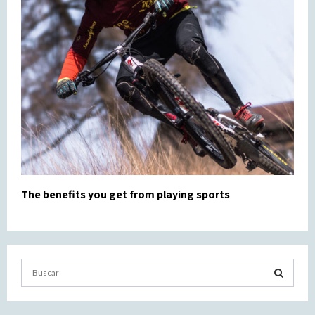
The benefits you get from playing sports
S
e
a
S
r