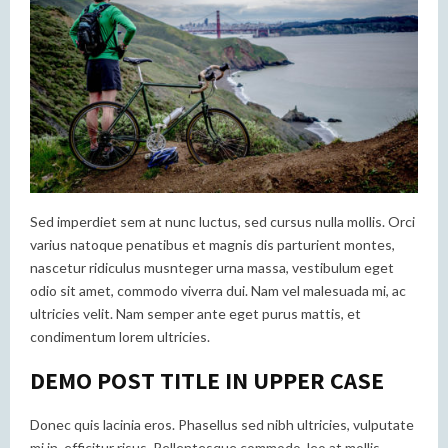
Sed imperdiet sem at nunc luctus, sed cursus nulla mollis. Orci
varius natoque penatibus et magnis dis parturient montes,
nascetur ridiculus musnteger urna massa, vestibulum eget
odio sit amet, commodo viverra dui. Nam vel malesuada mi, ac
ultricies velit. Nam semper ante eget purus mattis, et
condimentum lorem ultricies.
DEMO POST TITLE IN UPPER CASE
Donec quis lacinia eros. Phasellus sed nibh ultricies, vulputate
mi in, efficitur risus. Pellentesque commodo, leo at mollis