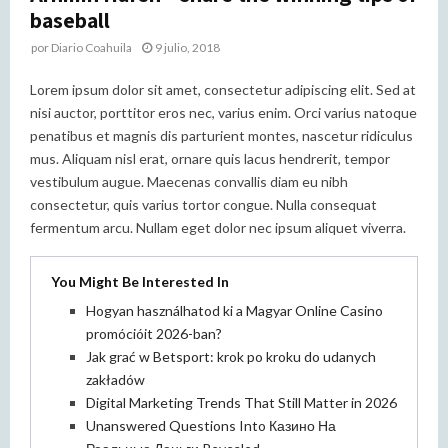
baseball
por
Diario Coahuila
9 julio, 2018
Lorem ipsum dolor sit amet, consectetur adipiscing elit. Sed at
nisi auctor, porttitor eros nec, varius enim. Orci varius natoque
penatibus et magnis dis parturient montes, nascetur ridiculus
mus. Aliquam nisl erat, ornare quis lacus hendrerit, tempor
vestibulum augue. Maecenas convallis diam eu nibh
consectetur, quis varius tortor congue. Nulla consequat
fermentum arcu. Nullam eget dolor nec ipsum aliquet viverra.
You Might Be Interested In
Hogyan használhatod ki a Magyar Online Casino
promócióit 2026-ban?
Jak grać w Betsport: krok po kroku do udanych
zakładów
Digital Marketing Trends That Still Matter in 2026
Unanswered Questions Into Казино На