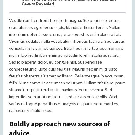
Деньги Revealed
Vestibulum hendrerit hendrerit magna. Suspendisse lectus
erat, ultrices eget lectus quis, blandit efficitur tortor. Nullam
interdum pellentesque urna, vitae egestas enim placerat at.
Vivamus sodales nulla vestibulum rhoncus facilisis. Sed cursus
vehicula nisl sit amet laoreet. Etiam eu nisl vitae ipsum ornare
mollis. Donec finibus enim sollicitudin lorem iaculis suscipit.
Sed id placerat dolor, eu congue nisl. Suspendisse
consectetur id justo quis feugiat. Mauris nec enim id justo
feugiat pharetra sit amet ac libero. Pellentesque in accumsan
felis. Nunc convallis accumsan volutpat. Nullam tristique ipsum
sit amet turpis interdum, in maximus lectus viverra. Sed
imperdiet sem at nunc luctus, sed cursus nulla mollis. Orci
varius natoque penatibus et magnis dis parturient montes,
nascetur ridiculus mus.
Boldly approach new sources of
advice