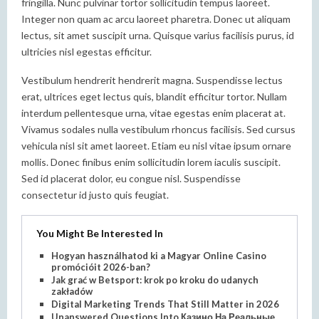
fringilla. Nunc pulvinar tortor sollicitudin tempus laoreet.
Integer non quam ac arcu laoreet pharetra. Donec ut aliquam
lectus, sit amet suscipit urna. Quisque varius facilisis purus, id
ultricies nisl egestas efficitur.
Vestibulum hendrerit hendrerit magna. Suspendisse lectus
erat, ultrices eget lectus quis, blandit efficitur tortor. Nullam
interdum pellentesque urna, vitae egestas enim placerat at.
Vivamus sodales nulla vestibulum rhoncus facilisis. Sed cursus
vehicula nisl sit amet laoreet. Etiam eu nisl vitae ipsum ornare
mollis. Donec finibus enim sollicitudin lorem iaculis suscipit.
Sed id placerat dolor, eu congue nisl. Suspendisse
consectetur id justo quis feugiat.
You Might Be Interested In
Hogyan használhatod ki a Magyar Online Casino
promócióit 2026-ban?
Jak grać w Betsport: krok po kroku do udanych
zakładów
Digital Marketing Trends That Still Matter in 2026
Unanswered Questions Into Казино На Реальные