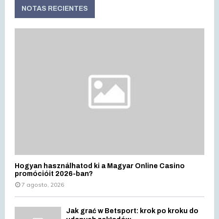
c
NOTAS RECIENTES
E
h
f
A
o
r
R
:
C
H
Hogyan használhatod ki a Magyar Online Casino
promócióit 2026-ban?
7 agosto, 2026
Jak grać w Betsport: krok po kroku do