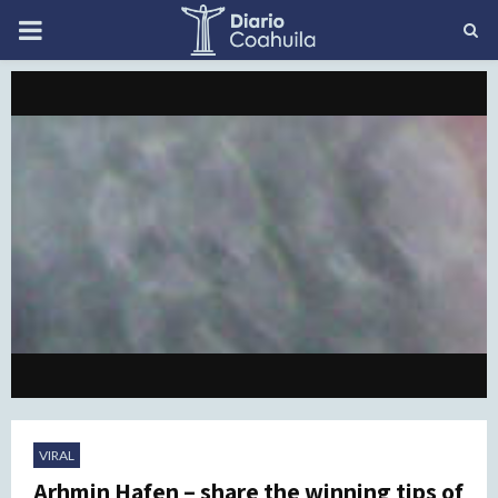
PRIMARY
MENU
VIRAL
Arhmin Hafen – share the winning tips of