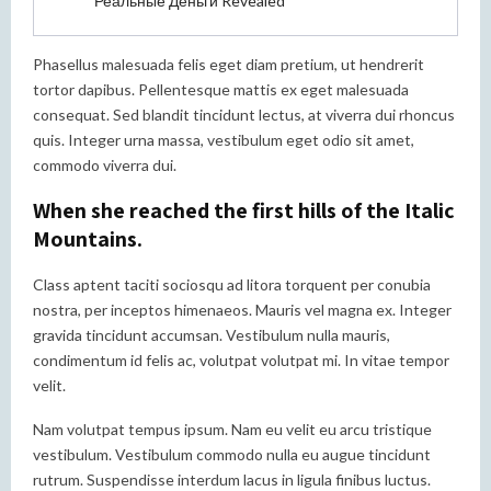
Реальные Деньги Revealed
Phasellus malesuada felis eget diam pretium, ut hendrerit
tortor dapibus. Pellentesque mattis ex eget malesuada
consequat. Sed blandit tincidunt lectus, at viverra dui rhoncus
quis. Integer urna massa, vestibulum eget odio sit amet,
commodo viverra dui.
When she reached the first hills of the Italic
Mountains.
Class aptent taciti sociosqu ad litora torquent per conubia
nostra, per inceptos himenaeos. Mauris vel magna ex. Integer
gravida tincidunt accumsan. Vestibulum nulla mauris,
condimentum id felis ac, volutpat volutpat mi. In vitae tempor
velit.
Nam volutpat tempus ipsum. Nam eu velit eu arcu tristique
vestibulum. Vestibulum commodo nulla eu augue tincidunt
rutrum. Suspendisse interdum lacus in ligula finibus luctus.