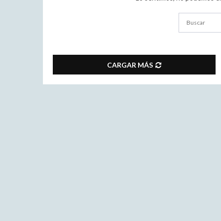
Search
for:
CARGAR MÁS