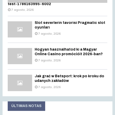
test-1786163995-6002
7 agosto, 2026
Slot severlerin favorisi Pragmatic slot
oyunları
7 agosto, 2026
Hogyan használhatod ki a Magyar
Online Casino promócióit 2026-ban?
7 agosto, 2026
Jak grać w Betsport: krok po kroku do
udanych zakładów
7 agosto, 2026
ÚLTIMAS NOTAS