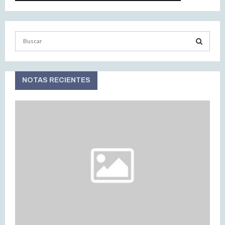
S
e
a
S
r
c
NOTAS RECIENTES
E
h
f
A
o
r
R
:
C
H