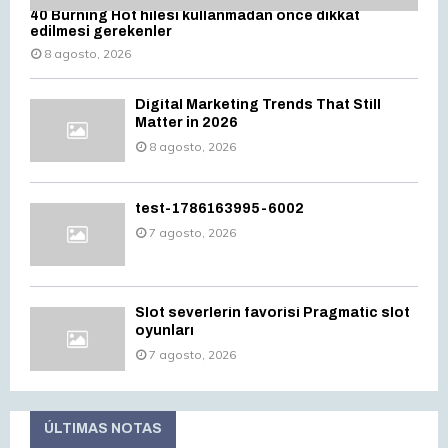
40 Burning Hot hilesi kullanmadan önce dikkat
edilmesi gerekenler
8 agosto, 2026
Digital Marketing Trends That Still
Matter in 2026
8 agosto, 2026
test-1786163995-6002
7 agosto, 2026
Slot severlerin favorisi Pragmatic slot
oyunları
7 agosto, 2026
ÚLTIMAS NOTAS