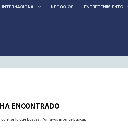
INTERNACIONAL
NEGOCIOS
ENTRETENIMIENTO
 HA ENCONTRADO
ontrar lo que buscas. Por favor, intente buscar.