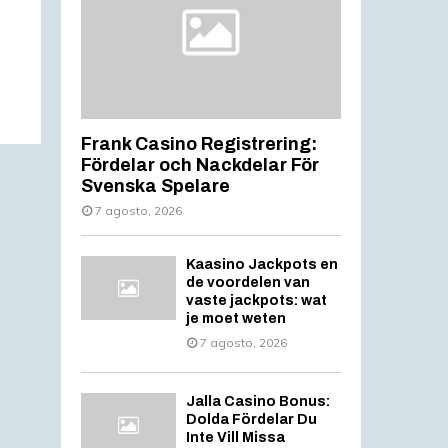
:
C
H
Frank Casino Registrering:
Fördelar och Nackdelar För
Svenska Spelare
7 agosto, 2026
Kaasino Jackpots en
de voordelen van
vaste jackpots: wat
je moet weten
7 agosto, 2026
Jalla Casino Bonus:
Dolda Fördelar Du
Inte Vill Missa