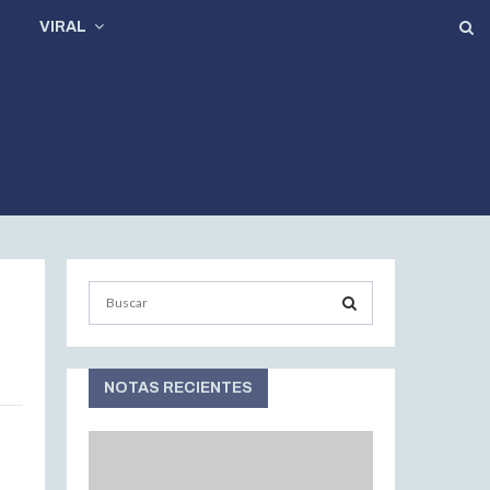
VIRAL
S
e
a
S
r
c
NOTAS RECIENTES
E
h
f
A
o
r
R