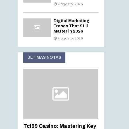
7 agosto, 2026
Digital Marketing
Trends That Still
Matter in 2026
7 agosto, 2026
ÚLTIMAS NOTAS
Tcl99 Casino: Mastering Key