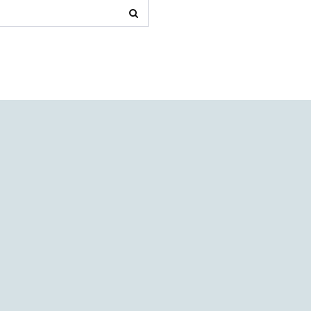
SEARCH