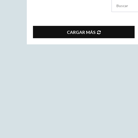
Search
for:
CARGAR MÁS