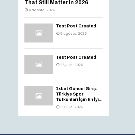
That Still Matter in 2026
4 agosto, 2026
Test Post Created
5 agosto, 2026
Test Post Created
26 julio, 2026
1xbet Güncel Giriş:
Türkiye Spor
Tutkunları İçin En İyi...
30 julio, 2026