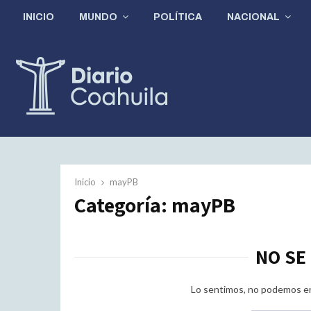
INICIO
MUNDO
POLÍTICA
NACIONAL
Inicio
mayPB
Categoría: mayPB
NO SE
Lo sentimos, no podemos enc