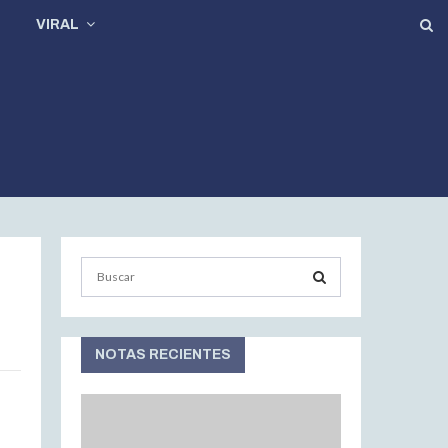
VIRAL
S
e
a
S
r
c
NOTAS RECIENTES
E
h
f
A
o
r
R