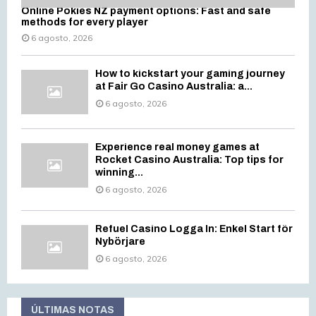
Online Pokies NZ payment options: Fast and safe
methods for every player
6 agosto, 2026
How to kickstart your gaming journey
at Fair Go Casino Australia: a...
6 agosto, 2026
Experience real money games at
Rocket Casino Australia: Top tips for
winning...
6 agosto, 2026
Refuel Casino Logga In: Enkel Start för
Nybörjare
6 agosto, 2026
ÚLTIMAS NOTAS