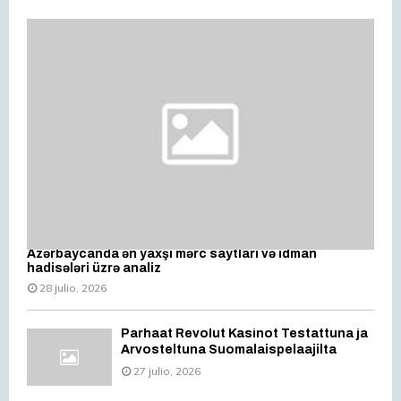
Azərbaycanda ən yaxşı mərc saytları və idman
hadisələri üzrə analiz
28 julio, 2026
Parhaat Revolut Kasinot Testattuna ja
Arvosteltuna Suomalaispelaajilta
27 julio, 2026