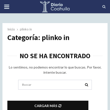
PRIMARY
MENU
Inicio
plinko in
Categoría: plinko in
NO SE HA ENCONTRADO
Lo sentimos, no podemos encontrar lo que buscas. Por favor,
intente buscar.
Search
for:
SEARCH
CARGAR MÁS