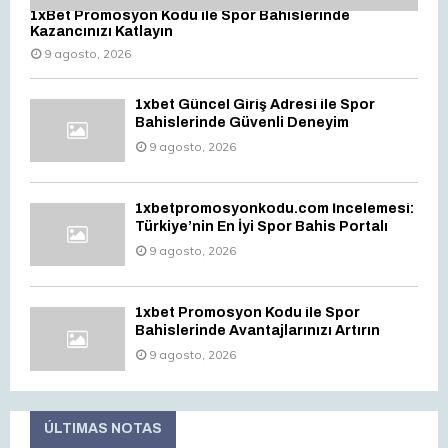
1xBet Promosyon Kodu ile Spor Bahislerinde
Kazancınızı Katlayın
9 agosto, 2026
1xbet Güncel Giriş Adresi ile Spor
Bahislerinde Güvenli Deneyim
9 agosto, 2026
1xbetpromosyonkodu.com İncelemesi:
Türkiye’nin En İyi Spor Bahis Portalı
9 agosto, 2026
1xbet Promosyon Kodu ile Spor
Bahislerinde Avantajlarınızı Artırın
9 agosto, 2026
ÚLTIMAS NOTAS