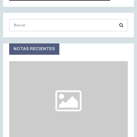
S
e
a
S
r
c
NOTAS RECIENTES
E
h
f
A
o
r
R
:
C
H