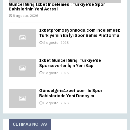
Güncel Giriş 1xbet İncelemesi: Türkiye’de Spor
Bahislerinin Yeni Adresi
8 agosto, 2026
1xbetpromosyonkodu.com İncelemesi:
Türkiye’nin En İyi Spor Bahis Platformu
8 agosto, 2026
1xbet Güncel Giriş: Türkiye’de
Sporseverler İçin Yeni Kapı
8 agosto, 2026
Güncelgiris1xbet.com ile Spor
Bahislerinde Yeni Deneyim
8 agosto, 2026
ÚLTIMAS NOTAS