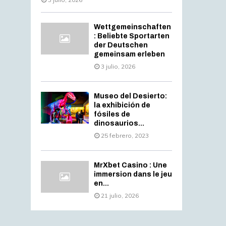
Wettgemeinschaften
: Beliebte Sportarten
der Deutschen
gemeinsam erleben
3 julio, 2026
Museo del Desierto:
la exhibición de
fósiles de
dinosaurios...
25 febrero, 2023
MrXbet Casino : Une
immersion dans le jeu
en...
21 julio, 2026