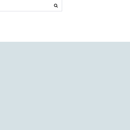
SEARCH