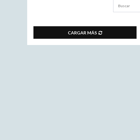
Search
for:
CARGAR MÁS